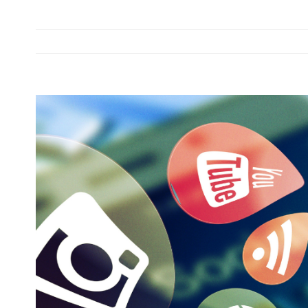
Zeige
grösseres
Bild