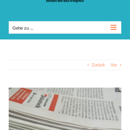
Gehe zu ...
Zurück
Vor
Zeige
grösseres
Bild